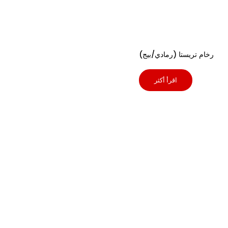
رخام تريستا (رمادي/بيج)
اقرأ أكثر