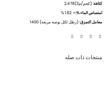
كثافة:
(كجم/م3)2.478
امتصاص الماء %:-
1.62 %
معامل التمزق:
(رطل لكل بوصة مربعة) 1400
منتجات ذات صله