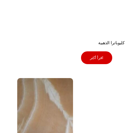
كليوباترا الذهبية
اقرأ أكثر