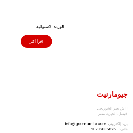
الوردة الاستوائية
اقرأ أكثر
جيومارنيت
11 ش نصر الشوربجى
فيصل، الجيزة، مصر
بريد إلكتروني:
info@geomarnite.com
هاتف:
+20235835625